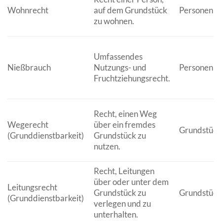
Wohnrecht
auf dem Grundstück
Personenb
zu wohnen.
Umfassendes
Nießbrauch
Nutzungs- und
Personenb
Fruchtziehungsrecht.
Recht, einen Weg
Wegerecht
über ein fremdes
Grundstüc
(Grunddienstbarkeit)
Grundstück zu
nutzen.
Recht, Leitungen
über oder unter dem
Leitungsrecht
Grundstück zu
Grundstüc
(Grunddienstbarkeit)
verlegen und zu
unterhalten.