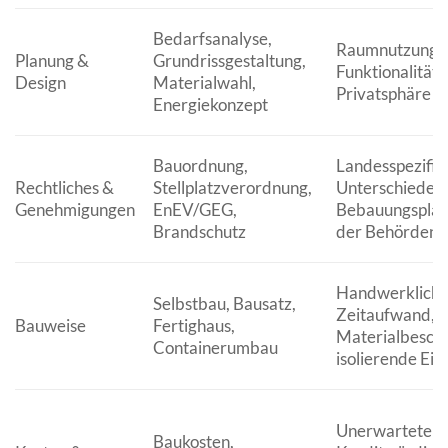
Bedarfsanalyse,
Raumnutzung,
Planung &
Grundrissgestaltung,
Funktionalität, 
Design
Materialwahl,
Privatsphäre
Energiekonzept
Bauordnung,
Landesspezifis
Rechtliches &
Stellplatzverordnung,
Unterschiede,
Genehmigungen
EnEV/GEG,
Bebauungsplän
Brandschutz
der Behörden
Handwerkliche
Selbstbau, Bausatz,
Zeitaufwand,
Bauweise
Fertighaus,
Materialbescha
Containerumbau
isolierende Ei
Unerwartete A
Baukosten,