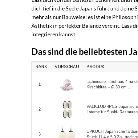
dich tief in die Seele Japans führt und deine
mehr als nur Bauweise; es ist eine Philosoph
Ästhetik in perfekter Balance vereint. Lass di
integrieren kannst.
Das sind die beliebtesten 
RANK
VORSCHAU
PRODUKT
lachineuse – Set aus 4 rund
1
Kirschblüte – Ø 30 cm ...
VALICLUD 4PCS Japanische 
2
Laterne für Sushi- Restauran
UPKOCH Japanische faltbare 
3
Stück 11,4 x 5,9 Zoll traditio