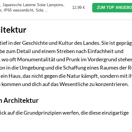
, Japanische Laterne Solar Lampions,
12,99 €
ZUM TOP ANGEBO
 IP65 wasserdicht, Sola ...
itektur
ief in der Geschichte und Kultur des Landes. Sie ist gepräg
iebe zum Detail und einem Streben nach Einfachheit und
t, wo oft Monumentalität und Prunk im Vordergrund stehe
tion in die Umgebung und die Schaffung eines Raumes der 
t ein Haus, das nicht gegen die Natur kämpft, sondern mit i
zu kommen und dich auf das Wesentliche zu konzentrieren.
n Architektur
lick auf die Grundprinzipien werfen, die diese einzigartige