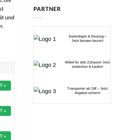
st
PARTNER
ät und
en
Kartenlegen & Deutung –
Jetzt beraten lassen!
Möbel für dein Zuhause! Jetzt
entdecken & kaufen!
T »
Transporter ab 19€ – Jetzt
Angebot sichern!
T »
T »