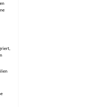
men
ine
riert,
gn
lien
he