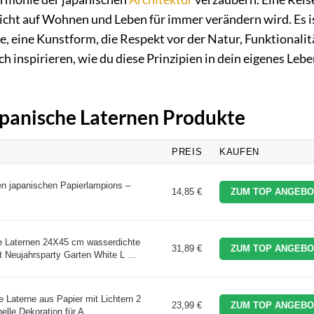
 Sicht auf Wohnen und Leben für immer verändern wird. Es i
ie, eine Kunstform, die Respekt vor der Natur, Funktionalit
ch inspirieren, wie du diese Prinzipien in dein eigenes Leb
Japanische Laternen Produkte
PREIS
KAUFEN
en japanischen Papierlampions –
14,85 €
ZUM TOP ANGEBO
Laternen 24X45 cm wasserdichte
31,89 €
ZUM TOP ANGEBO
t Neujahrsparty Garten White L ...
Laterne aus Papier mit Lichtern 2
23,99 €
ZUM TOP ANGEBO
nelle Dekoration für A ...