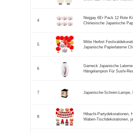
Niejgay 6Er Pack 12 Rote K
4
Chinesische Japanische Pap
Mitte Herbst Festivaldekorat
5
Japanische Papierlaterne Chi
Garneck Japanische Laterne
6
Hängelampion Für Sushi-Rest
Japanische-Schrein-Lampe, 
7
Hibachi-Partydekorationen,
8
Waben-Tischdekorationen, jap